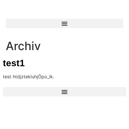
Archiv
test1
test htdjztekluhjÖpo_lk.